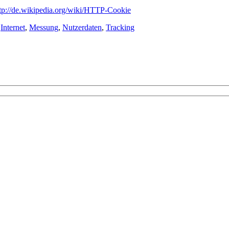
tp://de.wikipedia.org/wiki/HTTP-Cookie
,
Internet
,
Messung
,
Nutzerdaten
,
Tracking