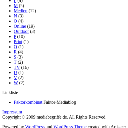
L
(4)
M
(5)
Medien
(12)
N
(3)
O
(4)
Online
(19)
Outdoor
(3)
P
(10)
Print
(1)
Q
(1)
R
(4)
S
(3)
T
(2)
TV
(16)
U
(1)
V
(2)
W
(2)
Linkliste
Faktorkombinat
Faktor-Mediablog
Impressum
Copyright © 2009 mediabegriffe.de. All Rights Reserved.
Powered by
WordPress
and
WordPress Theme
created with Artisteer.