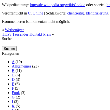
Wikipediaeintrag:
http://de.wikipedia.org/wiki/Cookie
oder speziell
ht
Veröffentlicht in
C
,
Online
|
Schlagworte:
clientseitig
,
Identifizierung
Kommentieren ist momentan nicht möglich.
«
Werbeträger
TKP / Tausender-Kontakt-Preis
»
Suche
Kategorien
A
(10)
Allgemeines
(23)
B
(11)
C
(6)
D
(3)
E
(6)
F
(5)
Funk
(3)
G
(2)
I
(3)
K
(5)