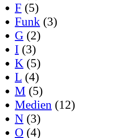
F
(5)
Funk
(3)
G
(2)
I
(3)
K
(5)
L
(4)
M
(5)
Medien
(12)
N
(3)
O
(4)