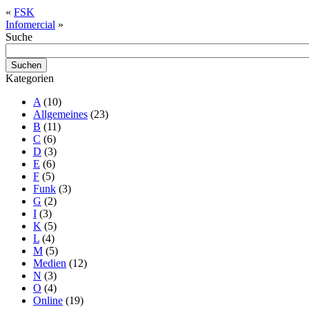
«
FSK
Infomercial
»
Suche
Kategorien
A
(10)
Allgemeines
(23)
B
(11)
C
(6)
D
(3)
E
(6)
F
(5)
Funk
(3)
G
(2)
I
(3)
K
(5)
L
(4)
M
(5)
Medien
(12)
N
(3)
O
(4)
Online
(19)