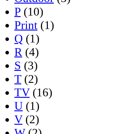
P
(10)
Print
(1)
Q
(1)
R
(4)
S
(3)
T
(2)
TV
(16)
U
(1)
V
(2)
W
(2)