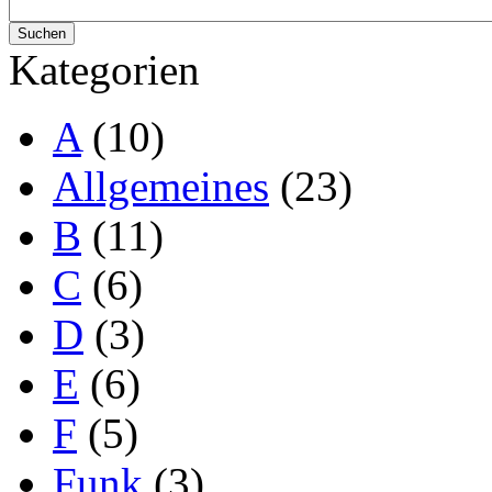
Kategorien
A
(10)
Allgemeines
(23)
B
(11)
C
(6)
D
(3)
E
(6)
F
(5)
Funk
(3)