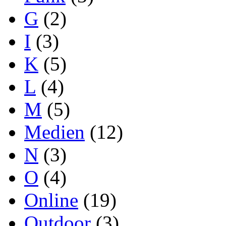
G
(2)
I
(3)
K
(5)
L
(4)
M
(5)
Medien
(12)
N
(3)
O
(4)
Online
(19)
Outdoor
(3)