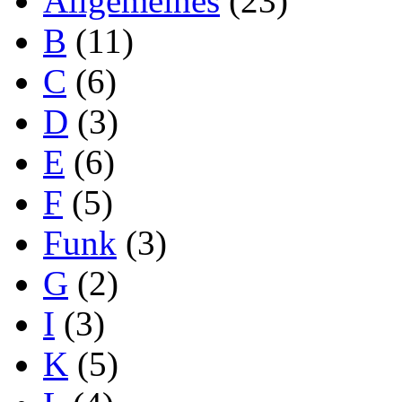
Allgemeines
(23)
B
(11)
C
(6)
D
(3)
E
(6)
F
(5)
Funk
(3)
G
(2)
I
(3)
K
(5)