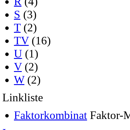
R
(4)
S
(3)
T
(2)
TV
(16)
U
(1)
V
(2)
W
(2)
Linkliste
Faktorkombinat
Faktor-M