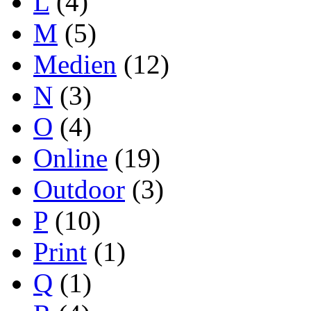
L
(4)
M
(5)
Medien
(12)
N
(3)
O
(4)
Online
(19)
Outdoor
(3)
P
(10)
Print
(1)
Q
(1)