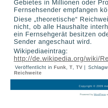
Gebietes in Millionen oder Pr
Fernsehsender empfangen kö
Diese „theoretische“ Reichwei
nicht, ob alle Haushalte inter
ein Fernsehgerät besitzen ode
Sender angeschaut wird.
Wikipediaeintrag:
http://de.wikipedia.org/wiki/
Veröffentlicht in
Funk
,
T
,
TV
|
Schlagw
Reichweite
Copyright © 2009 med
Powered by
WordPress
a