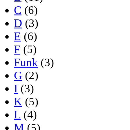
C
(6)
D
(3)
E
(6)
F
(5)
Funk
(3)
G
(2)
I
(3)
K
(5)
L
(4)
M
(5)