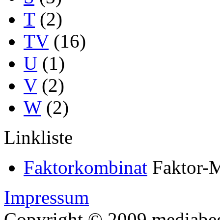
T
(2)
TV
(16)
U
(1)
V
(2)
W
(2)
Linkliste
Faktorkombinat
Faktor-M
Impressum
Copyright © 2009 mediabegr