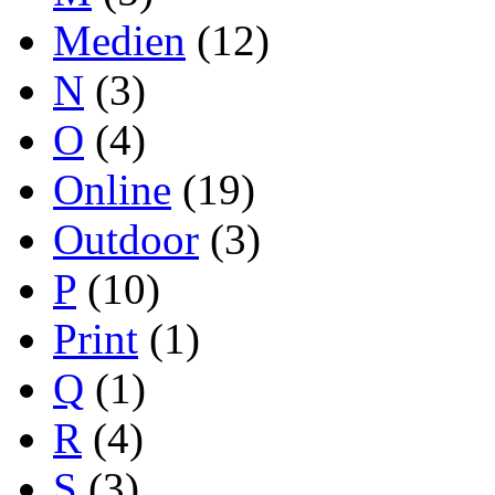
Medien
(12)
N
(3)
O
(4)
Online
(19)
Outdoor
(3)
P
(10)
Print
(1)
Q
(1)
R
(4)
S
(3)