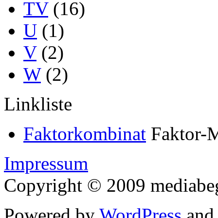
TV
(16)
U
(1)
V
(2)
W
(2)
Linkliste
Faktorkombinat
Faktor-M
Impressum
Copyright © 2009 mediabegr
Powered by
WordPress
an