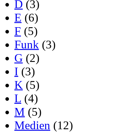
D
(3)
E
(6)
F
(5)
Funk
(3)
G
(2)
I
(3)
K
(5)
L
(4)
M
(5)
Medien
(12)